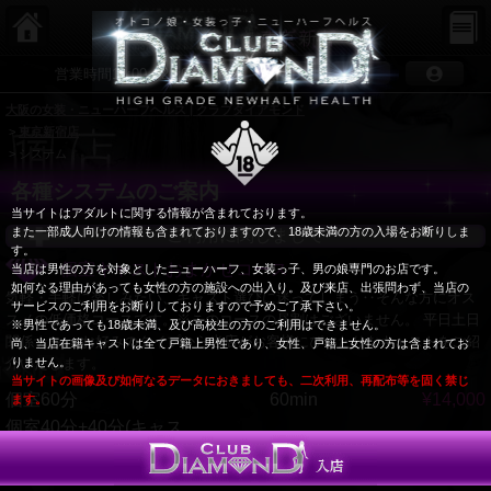
大阪の女装
営業時間12:00～26:00
大阪の女装・ニューハーフヘルス | クラブダイアモンド
>
東京新宿店
> システム
各種システムのご案内
当サイトはアダルトに関する情報が含まれております。
また一部成人向けの情報も含まれておりますので、18歳未満の方の入場をお断りしま
ご利用に関しまして
す。
個室キャストおまかせコース
当店は男性の方を対象としたニューハーフ、女装っ子、男の娘専門のお店です。
如何なる理由があっても女性の方の施設への出入り。及び来店、出張問わず、当店の
気軽・手軽に楽しみたい、キャスト選びに迷ってしまう‥そんな方にオス
サービスのご利用をお断りしておりますので予めご了承下さい。
スメの低価格コースです。※このコースの昼割はございません。 平日土日
※男性であっても18歳未満、及び高校生の方のご利用はできません。
関係ナシ。 お好みのタイプから当店がお客様にぴったりなキャストをご紹
尚、当店在籍キャストは全て戸籍上男性であり、女性、戸籍上女性の方は含まれてお
りません。
介いたします。
当サイトの画像及び如何なるデータにおきましても、二次利用、再配布等を固く禁じ
個室60分
60min
¥14,000
ます。
個室40分+40分(キャス
80min
¥17,000
入店する
ト2名)