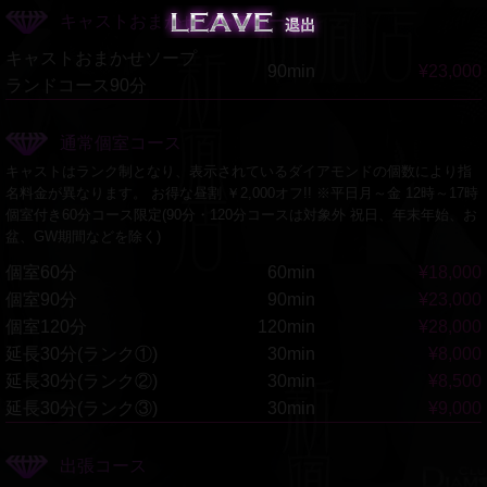
Leave 退出する
キャストおまかせソープコース
キャストおまかせソープ
90min
¥23,000
ランドコース90分
通常個室コース
キャストはランク制となり、表示されているダイアモンドの個数により指
名料金が異なります。 お得な昼割 ￥2,000オフ!! ※平日月～金 12時～17時
個室付き60分コース限定(90分・120分コースは対象外 祝日、年末年始、お
盆、GW期間などを除く)
個室60分
60min
¥18,000
個室90分
90min
¥23,000
個室120分
120min
¥28,000
延長30分(ランク①)
30min
¥8,000
延長30分(ランク②)
30min
¥8,500
延長30分(ランク③)
30min
¥9,000
出張コース