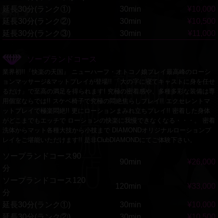
延長30分(ランク①)
30min
¥10,000
延長30分(ランク②)
30min
¥10,500
延長30分(ランク③)
30min
¥11,000
ソープランドコース
業界初!!『快楽の天国』 ニューハーフ・オトコノ娘プレイ最高峰のローシ
ョンマッサージ&マットプレイが登場!! 「大の字に寝てキャストに身を任せ
るだけ」で至高の満足を得られます! 究極の密着感や、多種多彩な装備は専
用個室ならでは!! スケベ椅子で究極の悶絶焦らしプレイ!! エクセレントマ
ットプレイで極楽悶絶!! 更にローションまみれ立ちプレイ!! 密着した身体
がどこまでもエッチで ローションの快楽に我慢できなくなる・・・。 密着
洗体からマット各種大技から小技まで DIAMONDオリジナルローションプ
レイをご堪能いただけます!! 是非ClubDIAMONDにてご体験下さい。
ソープランドコース90
90min
¥26,000
分
ソープランドコース120
120min
¥33,000
分
延長30分(ランク①)
30min
¥10,000
延長30分(ランク②)
30min
¥10,500